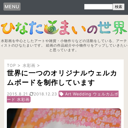
MENU
水彩画を中心としたアートや雑貨・小物作りなどの活動をしている、アーテ
ィストのひなたまいです。 絵画の作品紹介や小物作りをアップしていきたい
と思っています。
TOP
水彩画
世界に一つのオリジナルウェルカ
ムボードを制作しています
2015.8.21
2018.12.23
Art Wedding ウェルカムボ
ード 水彩画