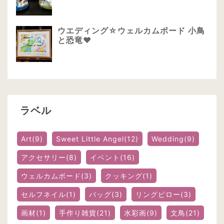
ウエディング☆ウェルカムボード 小鳥
と恐竜❤
ラベル
Art
(9)
Sweet Little Angel
(12)
Wedding
(9)
アクセサリー
(8)
イベント
(16)
ウェルカムボード
(3)
クッキング
(1)
セルフネイル
(1)
バッグ
(3)
リングピロー
(3)
画材
(1)
手作り雑貨
(21)
水彩画
(9)
文鳥
(21)