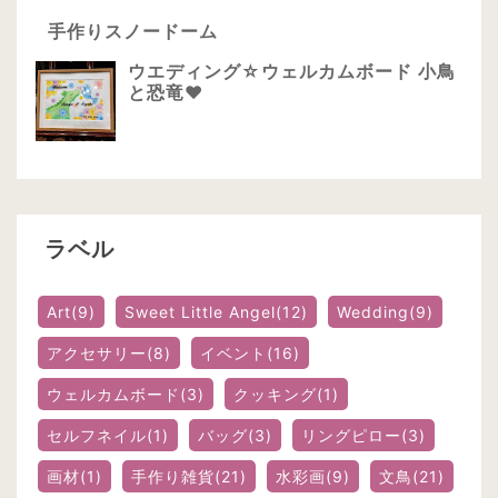
手作りスノードーム
ウエディング☆ウェルカムボード 小鳥
と恐竜❤
ラベル
Art
(9)
Sweet Little Angel
(12)
Wedding
(9)
アクセサリー
(8)
イベント
(16)
ウェルカムボード
(3)
クッキング
(1)
セルフネイル
(1)
バッグ
(3)
リングピロー
(3)
画材
(1)
手作り雑貨
(21)
水彩画
(9)
文鳥
(21)