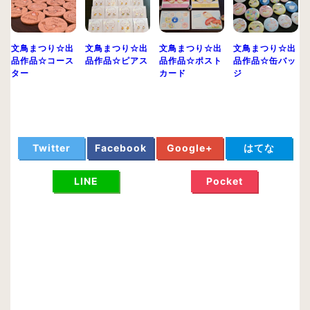
文鳥まつり☆出
文鳥まつり☆出
文鳥まつり☆出
文鳥まつり☆出
品作品☆コース
品作品☆ピアス
品作品☆ポスト
品作品☆缶バッ
ター
カード
ジ
Twitter
Facebook
Google+
はてな
LINE
Pocket