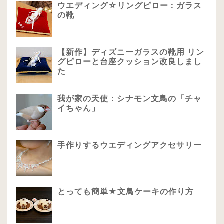
ウエディング☆リングピロー : ガラス
の靴
【新作】ディズニーガラスの靴用 リン
グピローと台座クッション改良しまし
た
我が家の天使：シナモン文鳥の「チャ
イちゃん」
手作りするウエディングアクセサリー
とっても簡単★文鳥ケーキの作り方